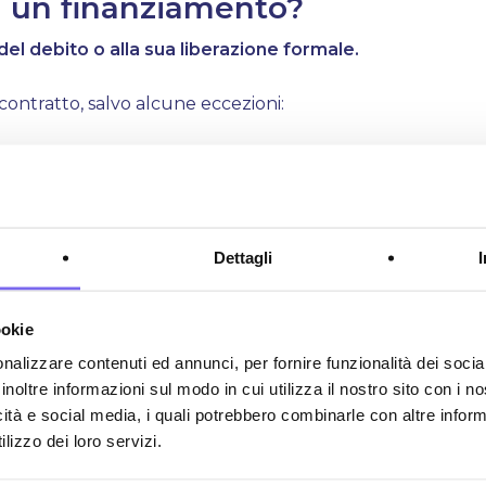
di un finanziamento?
 del debito o alla sua liberazione formale.
 contratto, salvo alcune eccezioni:
:
se il debitore principale salda il debito in anticipo,
à del garante si estingue anche con la prescrizione, che
mente di 10 anni (
art. 2946 del Codice Civile
), salvo
Dettagli
ome solleciti o azioni legali)
ookie
e di un finanziamento?
nalizzare contenuti ed annunci, per fornire funzionalità dei socia
passaggi:
inoltre informazioni sul modo in cui utilizza il nostro sito con i 
icità e social media, i quali potrebbero combinarle con altre inform
lizzo dei loro servizi.
o garante o miglioramento economico)