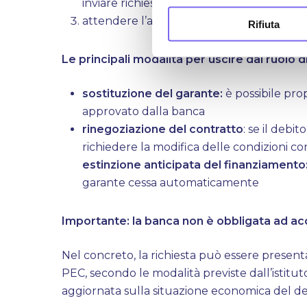
inviare richiesta formale alla banca (ra
attendere l’approvazione dell’istituto di 
Rifiuta
Le principali modalità per uscire dal ruolo 
sostituzione del garante:
è possibile pr
approvato dalla banca
rinegoziazione del contratto
: se il debi
richiedere la modifica delle condizioni co
estinzione anticipata del finanziamento
garante cessa automaticamente
Importante:
la banca non è obbligata ad acc
Nel concreto, la richiesta può essere presen
PEC, secondo le modalità previste dall’istitu
aggiornata sulla situazione economica del d