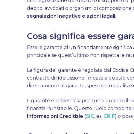
la rinegoziazione del debito o il supporto di p
debito, avvocati o organismi di composizione de
segnalazioni negative e azioni legali.
Cosa significa essere ga
Essere garante di un finanziamento significa 
principale se quest’ultimo non rispetta le rat
La figura del garante è regolata dal Codice Civ
contratto di fideiussione. In base a questo co
direttamente al garante, spesso in modalità so
Il garante è richiesto soprattutto quando il 
finanziaria instabile. Questo ruolo comporta 
Informazioni Creditizie
(
SIC
, es.
CRIF
) o possi