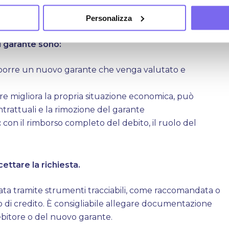
ccomandata o PEC)
credito
Personalizza
di garante sono:
oporre un nuovo garante che venga valutato e
tore migliora la propria situazione economica, può
ntrattuali e la rimozione del garante
:
con il rimborso completo del debito, il ruolo del
ettare la richiesta.
tata tramite strumenti tracciabili, come raccomandata o
to di credito. È consigliabile allegare documentazione
ebitore o del nuovo garante.