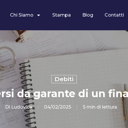
Chi Siamo
Stampa
Blog
Contatti
Debiti
rsi da garante di un fi
Di
Ludovica
04/02/2025
5 min di lettura