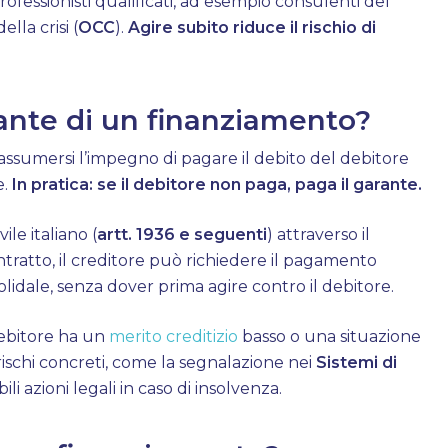
rofessionisti qualificati, ad esempio consulenti del
lla crisi (
OCC
).
Agire subito riduce il rischio di
rante di un finanziamento?
assumersi l’impegno di pagare il debito del debitore
e.
In pratica: se il debitore non paga, paga il garante.
ile italiano (
artt. 1936 e seguenti
) attraverso il
ntratto, il creditore può richiedere il pagamento
lidale, senza dover prima agire contro il debitore.
debitore ha un
merito creditizio
basso o una situazione
rischi concreti, come la segnalazione nei
Sistemi di
bili azioni legali in caso di insolvenza.