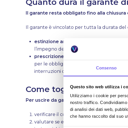
Quanto dura il garante 
Il garante resta obbligato fino alla chiusura
Il garante è vincolato per tutta la durata del
estinzione anticipata del finanziamento
l’impegno del garante termina
prescrizione del debito:
la responsabilit
per le obbligazioni contrattuali è general
Consenso
interruzioni dovute ad atti del creditore (c
Questo sito web utilizza i c
Come togliersi da garant
Utilizziamo i cookie per perso
Per uscire da garante, devi seguire questi 
nostro traffico. Condividiamo 
di analisi dei dati web, pubbl
verificare il contratto di fideiussione
che hanno raccolto dal suo uti
valutare se esistono le condizioni (nuov