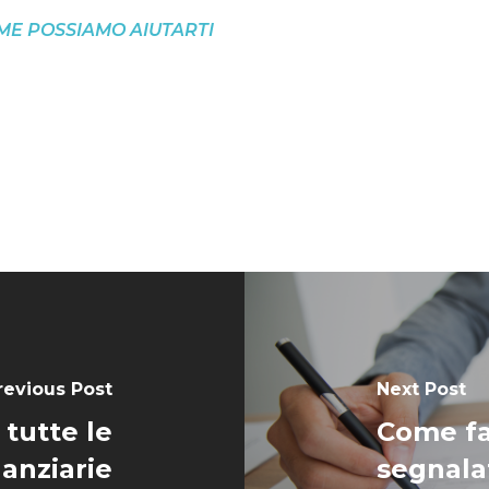
ME POSSIAMO AIUTARTI
revious Post
Next Post
 tutte le
Come fa
nanziarie
segnala