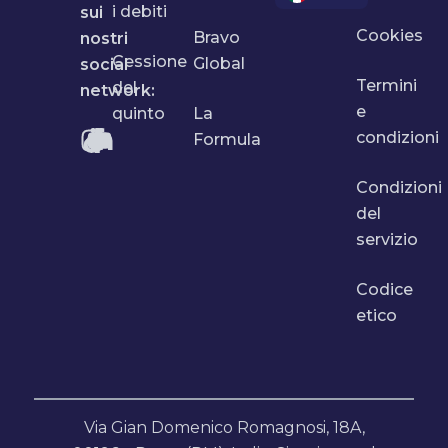
i debiti
sui
Cookies
Bravo
nostri
Cessione
Global
social
Termini
del
network:
e
quinto
La
condizioni
Formula
Condizioni
del
servizio
Codice
etico
Via Gian Domenico Romagnosi, 18A,