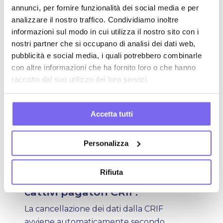
è difficile ottenere nuovi prestiti, mutui
annunci, per fornire funzionalità dei social media e per
o linee di credito.
Le conseguenze si
analizzare il nostro traffico. Condividiamo inoltre
estendono anche a carte di
credito
e
informazioni sul modo in cui utilizza il nostro sito con i
nostri partner che si occupano di analisi dei dati web,
assegni non coperti
, con il rischio di
pubblicità e social media, i quali potrebbero combinarle
essere inseriti nei registri dei protestati.
con altre informazioni che ha fornito loro o che hanno
raccolto dal suo utilizzo dei loro servizi.
Inoltre,
la storia creditizia
compromessa può portare al
mancato rinnovo della carta di credito
,
Accetta tutti
al ritiro anticipato della carta di credito
e, almeno in linea teorica, alla negazione
Personalizza
dell’apertura di un conto corrente.
Rifiuta
Cancellazione dalla lista dei
cattivi pagatori CRIF.
La cancellazione dei dati dalla CRIF
avviene automaticamente secondo