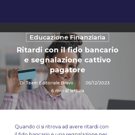
Servizi
Educazione Finanziaria
Chi siamo
Ritardi con il fido bancario
e segnalazione cattivo
Scopri Bravo
Stampa
pagatore
Lavora con noi
Blog
Di
Team Editoriale Bravo
05/12/2023
6 min di lettura
Domande Frequenti
Contatti
Quando ci si ritrova ad avere ritardi con
il fido bancario e una segnalazione per