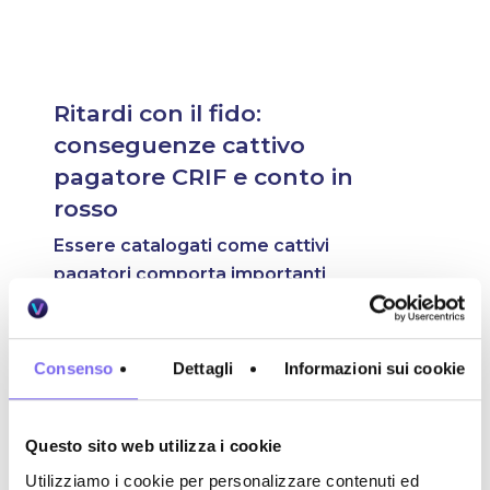
Ritardi con il fido:
conseguenze cattivo
pagatore CRIF e conto in
rosso
Essere catalogati come cattivi
pagatori comporta importanti
conseguenze finanziarie. La principale
è la difficoltà nell’ottenere futuri
prestiti o finanziamenti
da istituti di
Consenso
Dettagli
Informazioni sui cookie
credito, dal momento che le banche
consultano i registri dei cattivi pagatori
prima di concedere finanziamenti. La
Questo sito web utilizza i cookie
fiducia delle banche è compromessa ed
Utilizziamo i cookie per personalizzare contenuti ed