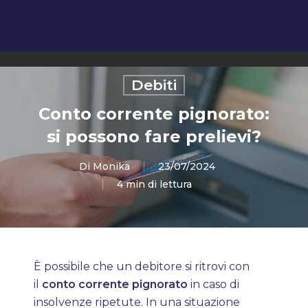
Servizi
Debiti
Chi siamo
Conto corrente pignorato:
si possono fare prelievi?
Scopri Bravo
Stampa
Di
Monika
23/07/2024
Lavora con noi
Blog
4 min di lettura
Domande Frequenti
Contatti
È possibile che un debitore si ritrovi con
il
conto corrente pignorato
in caso di
insolvenze ripetute. In una situazione