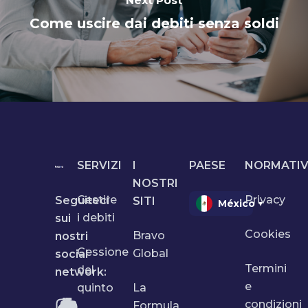
Next Post
Come uscire dai debiti senza soldi
SERVIZI
I
PAESE
NORMATIV
NOSTRI
Gestire
Privacy
Seguiteci
SITI
México
▾
i debiti
sui
Cookies
Bravo
nostri
Cessione
Global
social
Termini
del
network:
e
quinto
La
condizioni
Formula