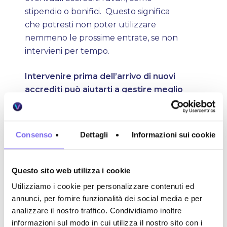
stipendio o bonifici. Questo significa
che potresti non poter utilizzare
nemmeno le prossime entrate, se non
intervieni per tempo.
Intervenire prima dell’arrivo di nuovi
accrediti può aiutarti a gestire meglio
le somme future.
Come agire subito se il conto
Consenso
Dettagli
Informazioni sui cookie
corrente viene pignorato
Il conto corrente pignorato è una
Questo sito web utilizza i cookie
situazione complessa ma gestibile.
La
Utilizziamo i cookie per personalizzare contenuti ed
differenza la fa la velocità di azione:
annunci, per fornire funzionalità dei social media e per
prima intervieni, più possibilità hai di
analizzare il nostro traffico. Condividiamo inoltre
recuperare liquidità e limitare i danni.
informazioni sul modo in cui utilizza il nostro sito con i