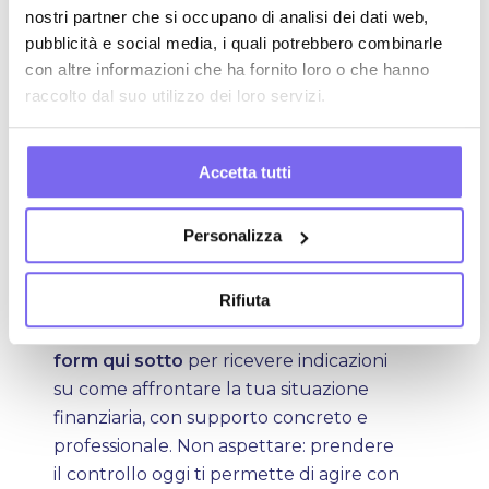
nostri partner che si occupano di analisi dei dati web,
Verificare subito la tua situazione
pubblicità e social media, i quali potrebbero combinarle
concreta, capire cosa è realmente
con altre informazioni che ha fornito loro o che hanno
pignorato e quali margini hai di
raccolto dal suo utilizzo dei loro servizi.
intervento è il primo passo per tornare
ad avere controllo sul tuo denaro.
Accetta tutti
Hai posizioni debitorie da
gestire?
Personalizza
Bravo
, con sede nel centro di Roma, è
Rifiuta
sempre disponibile a offrirti una
consulenza personalizzata.
Compila il
form qui sotto
per ricevere indicazioni
su come affrontare la tua situazione
finanziaria, con supporto concreto e
professionale. Non aspettare: prendere
il controllo oggi ti permette di agire con