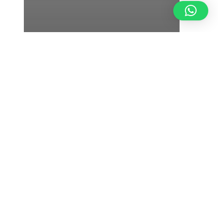
Debiti
Soluzione debito: qual è
quella giusta per te?